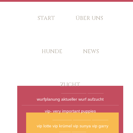
START
ÜBER UNS
HUNDE
NEWS
ZUCHT
wurfplanung
aktueller wurf
aufzucht
vip- very important puppies
vip lotte
vip krümel
vip sunya
vip garry