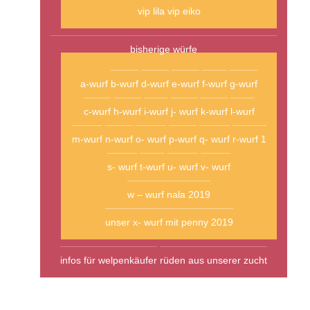
vip lila
vip eiko
bisherige würfe
a-wurf
b-wurf
d-wurf
e-wurf
f-wurf
g-wurf
c-wurf
h-wurf
i-wurf
j- wurf
k-wurf
l-wurf
m-wurf
n-wurf
o- wurf
p-wurf
q- wurf
r-wurf 1
s- wurf
t-wurf
u- wurf
v- wurf
w – wurf nala 2019
unser x- wurf mit penny 2019
infos für welpenkäufer
rüden aus unserer zucht