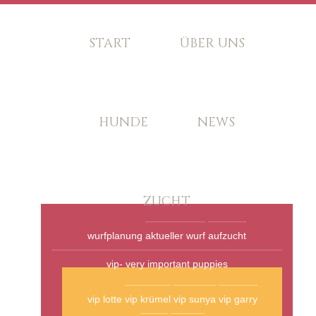
START
ÜBER UNS
HUNDE
NEWS
ZUCHT
wurfplanung
aktueller wurf
aufzucht
vip- very important puppies
vip lotte
vip krümel
vip sunya
vip garry