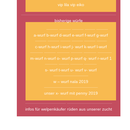
vip lila
vip eiko
bisherige würfe
a-wurf
b-wurf
d-wurf
e-wurf
f-wurf
g-wurf
c-wurf
h-wurf
i-wurf
j- wurf
k-wurf
l-wurf
m-wurf
n-wurf
o- wurf
p-wurf
q- wurf
r-wurf 1
s- wurf
t-wurf
u- wurf
v- wurf
w – wurf nala 2019
unser x- wurf mit penny 2019
infos für welpenkäufer
rüden aus unserer zucht