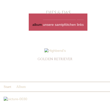
DIES & DAS
album
unsere samtpfötchen
links
GOLDEN RETRIEVER
ALBUM
Start
Album