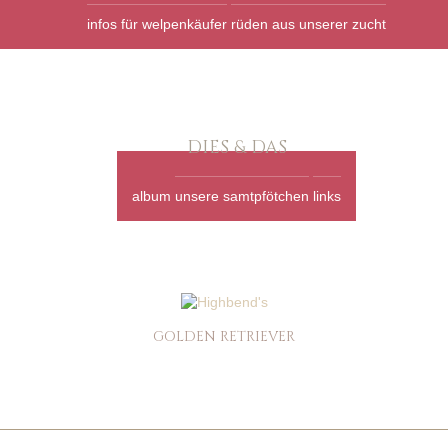
infos für welpenkäufer
rüden aus unserer zucht
DIES & DAS
album
unsere samtpfötchen
links
GOLDEN RETRIEVER