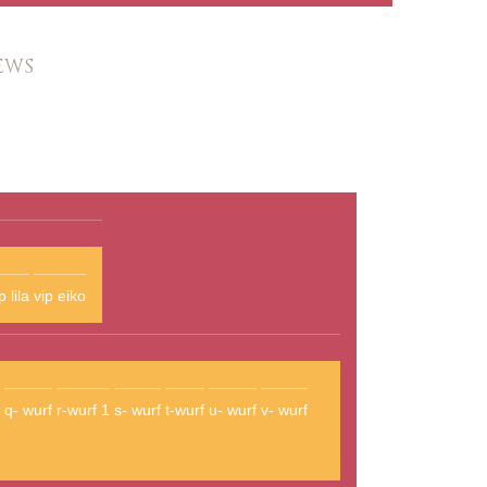
EWS
p lila
vip eiko
q- wurf
r-wurf 1
s- wurf
t-wurf
u- wurf
v- wurf