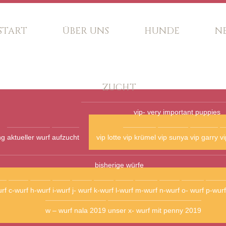
START
ÜBER UNS
HUNDE
N
ZUCHT
vip- very important puppies
ng
aktueller wurf
aufzucht
vip lotte
vip krümel
vip sunya
vip garry
vi
bisherige würfe
rf
c-wurf
h-wurf
i-wurf
j- wurf
k-wurf
l-wurf
m-wurf
n-wurf
o- wurf
p-wurf
w – wurf nala 2019
unser x- wurf mit penny 2019