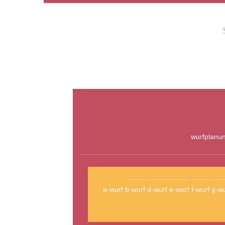
wurfplanu
a-wurf
b-wurf
d-wurf
e-wurf
f-wurf
g-wu