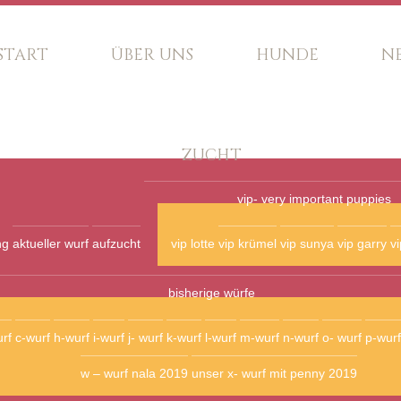
START
ÜBER UNS
HUNDE
N
ZUCHT
vip- very important puppies
ng
aktueller wurf
aufzucht
vip lotte
vip krümel
vip sunya
vip garry
vi
bisherige würfe
rf
c-wurf
h-wurf
i-wurf
j- wurf
k-wurf
l-wurf
m-wurf
n-wurf
o- wurf
p-wurf
w – wurf nala 2019
unser x- wurf mit penny 2019