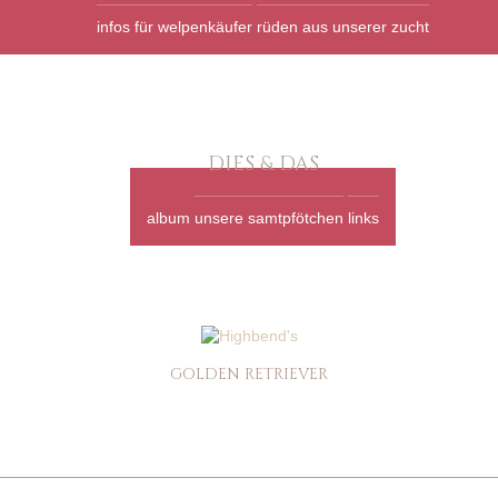
infos für welpenkäufer
rüden aus unserer zucht
DIES & DAS
album
unsere samtpfötchen
links
GOLDEN RETRIEVER