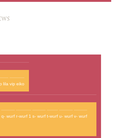
EWS
p lila
vip eiko
q- wurf
r-wurf 1
s- wurf
t-wurf
u- wurf
v- wurf