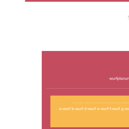
wurfplanu
a-wurf
b-wurf
d-wurf
e-wurf
f-wurf
g-wu