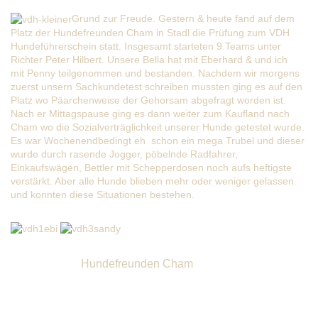
Grund zur Freude. Gestern & heute fand auf dem
Platz der Hundefreunden Cham in Stadl die Prüfung zum VDH
Hundeführerschein statt. Insgesamt starteten 9 Teams unter
Richter Peter Hilbert. Unsere Bella hat mit Eberhard & und ich
mit Penny teilgenommen und bestanden. Nachdem wir morgens
zuerst unsern Sachkundetest schreiben mussten ging es auf den
Platz wo Päarchenweise der Gehorsam abgefragt worden ist.
Nach er Mittagspause ging es dann weiter zum Kaufland nach
Cham wo die Sozialverträglichkeit unserer Hunde getestet wurde.
Es war Wochenendbedingt eh schon ein mega Trubel und dieser
wurde durch rasende Jogger, pöbelnde Radfahrer,
Einkaufswägen, Bettler mit Schepperdosen noch aufs heftigste
verstärkt. Aber alle Hunde blieben mehr oder weniger gelassen
und konnten diese Situationen bestehen.
Wir gratulieren allen Teilnehmern zum Bestehen und
sagen den
Hundefreunden Cham
& vor allem unserer
Trainerin Rosemarie Dankeschön für den tollen Kurs.
Schee war`s!