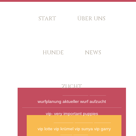
START
ÜBER UNS
HUNDE
NEWS
ZUCHT
wurfplanung
aktueller wurf
aufzucht
vip- very important puppies
vip lotte
vip krümel
vip sunya
vip garry