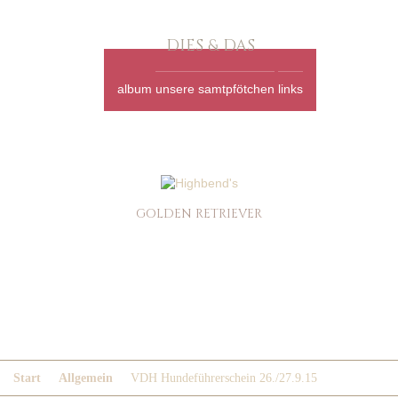
DIES & DAS
album
unsere samtpfötchen
links
GOLDEN RETRIEVER
VDH
HUNDEFÜHRERSCHEIN
26./27.9.15
Start
Allgemein
VDH Hundeführerschein 26./27.9.15