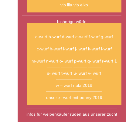
vip lila
vip eiko
bisherige würfe
a-wurf
b-wurf
d-wurf
e-wurf
f-wurf
g-wurf
c-wurf
h-wurf
i-wurf
j- wurf
k-wurf
l-wurf
m-wurf
n-wurf
o- wurf
p-wurf
q- wurf
r-wurf 1
s- wurf
t-wurf
u- wurf
v- wurf
w – wurf nala 2019
unser x- wurf mit penny 2019
infos für welpenkäufer
rüden aus unserer zucht