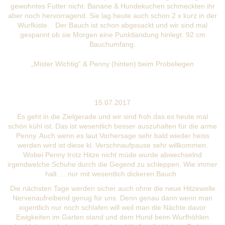
gewohntes Futter nicht. Banane & Hundekuchen schmeckten ihr
aber noch hervorragend. Sie lag heute auch schon 2 x kurz in der
Wurfkiste. Der Bauch ist schon abgesackt und wir sind mal
gespannt ob sie Morgen eine Punktlandung hinlegt. 92 cm
Bauchumfang.
„Mister Wichtig“ & Penny (hinten) beim Probeliegen
15.07.2017
Es geht in die Zielgerade und wir sind froh das es heute mal
schön kühl ist. Das ist wesentlich besser auszuhalten für die arme
Penny. Auch wenn es laut Vorhersage sehr bald wieder heiss
werden wird ist diese kl. Verschnaufpause sehr willkommen.
Wobei Penny trotz Hitze nicht müde wurde abwechselnd
irgendwelche Schuhe durch die Gegend zu schleppen. Wie immer
halt … nur mit wesentlich dickeren Bauch.
Die nächsten Tage werden sicher auch ohne die neue Hitzewelle
Nervenaufreibend genug für uns. Denn genau dann wenn man
eigentlich nur noch schlafen will weil man die Nächte davor
Ewigkeiten im Garten stand und dem Hund beim Wurfhöhlen