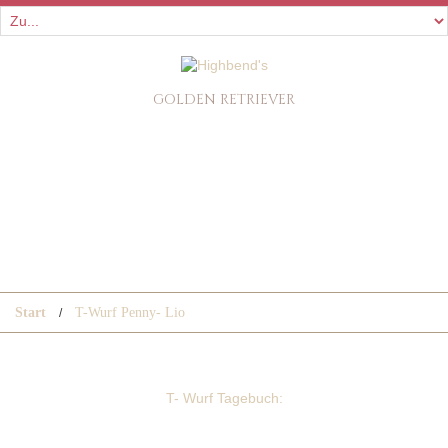
GOLDEN RETRIEVER
T-WURF PENNY- LIO
Start
T-Wurf Penny- Lio
T- Wurf Tagebuch: